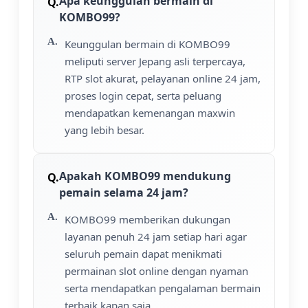
Apa keunggulan bermain di
KOMBO99?
Keunggulan bermain di KOMBO99
meliputi server Jepang asli terpercaya,
RTP slot akurat, pelayanan online 24 jam,
proses login cepat, serta peluang
mendapatkan kemenangan maxwin
yang lebih besar.
Apakah KOMBO99 mendukung
pemain selama 24 jam?
KOMBO99 memberikan dukungan
layanan penuh 24 jam setiap hari agar
seluruh pemain dapat menikmati
permainan slot online dengan nyaman
serta mendapatkan pengalaman bermain
terbaik kapan saja.