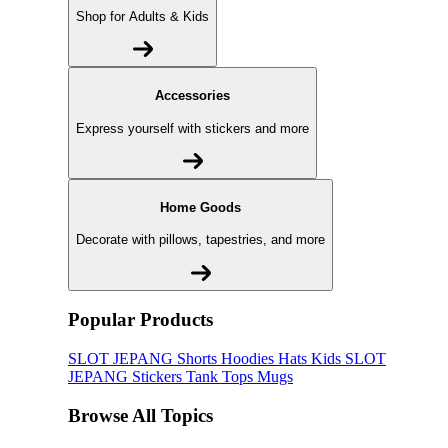
Shop for Adults & Kids
Accessories
Express yourself with stickers and more
Home Goods
Decorate with pillows, tapestries, and more
Popular Products
SLOT JEPANG
Shorts
Hoodies
Hats
Kids SLOT
JEPANG
Stickers
Tank Tops
Mugs
Browse All Topics