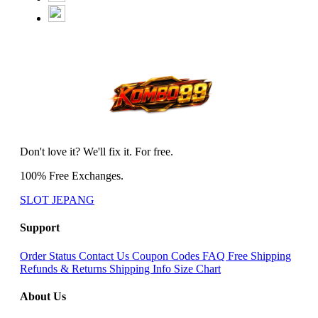
Don't love it? We'll fix it. For free.
100% Free Exchanges.
SLOT JEPANG
Support
Order Status
Contact Us
Coupon Codes
FAQ
Free Shipping
Refunds & Returns
Shipping Info
Size Chart
About Us