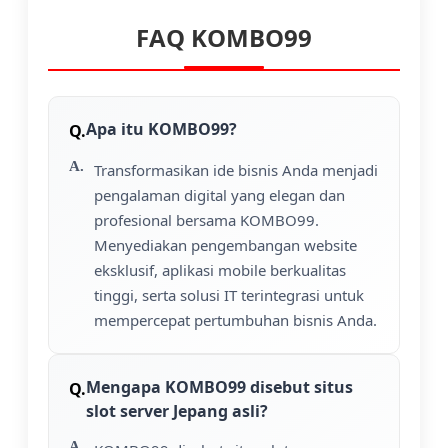
FAQ KOMBO99
Apa itu KOMBO99?
Transformasikan ide bisnis Anda menjadi
pengalaman digital yang elegan dan
profesional bersama KOMBO99.
Menyediakan pengembangan website
eksklusif, aplikasi mobile berkualitas
tinggi, serta solusi IT terintegrasi untuk
mempercepat pertumbuhan bisnis Anda.
Mengapa KOMBO99 disebut situs
slot server Jepang asli?