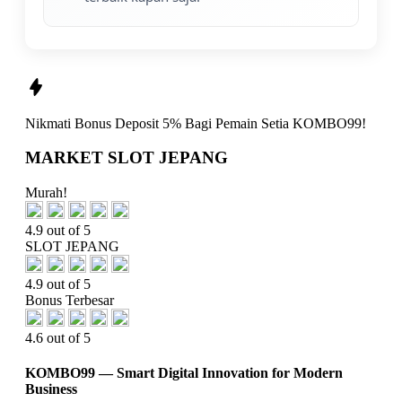
Nikmati
Bonus Deposit 5%
Bagi Pemain Setia
KOMBO99!
MARKET SLOT JEPANG
Murah!
4.9 out of 5
SLOT JEPANG
4.9 out of 5
Bonus Terbesar
4.6 out of 5
KOMBO99 — Smart Digital Innovation for Modern
Business