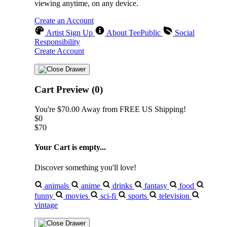
viewing anytime, on any device.
Create an Account
Artist Sign Up
About TeePublic
Social
Responsibility
Create Account
Cart Preview (0)
You're
$70.00
Away from
FREE US Shipping!
$0
$70
Your Cart is empty...
Discover something you'll love!
animals
anime
drinks
fantasy
food
funny
movies
sci-fi
sports
television
vintage