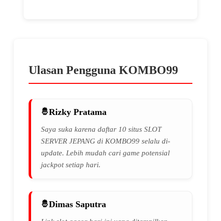
Ulasan Pengguna KOMBO99
Rizky Pratama
Saya suka karena daftar 10 situs SLOT
SERVER JEPANG di KOMBO99 selalu di-
update. Lebih mudah cari game potensial
jackpot setiap hari.
Dimas Saputra