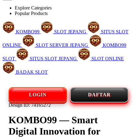
Explore Categories
Popular Products
KOMBO99
SLOT JEPANG
SITUS SLOT
ONLINE
SLOT SERVER JEPANG
KOMBO99
SLOT
SITUS SLOT JEPANG
SLOT ONLINE
BADAK SLOT
LOGIN
DAFTAR
Design ID: 74165272
KOMBO99 — Smart
Digital Innovation for