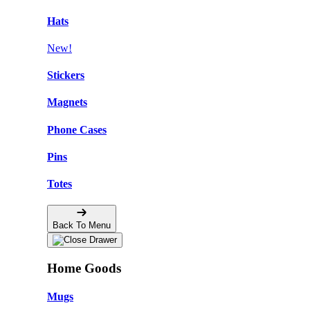
Hats
New!
Stickers
Magnets
Phone Cases
Pins
Totes
Back To Menu
Home Goods
Mugs