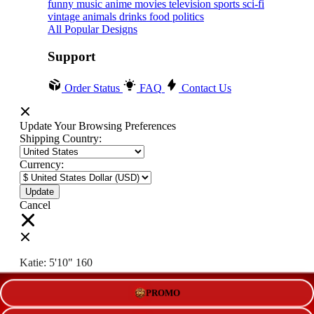
funny
music
anime
movies
television
sports
sci-fi
vintage
animals
drinks
food
politics
All Popular Designs
Support
Order Status
FAQ
Contact Us
Update Your Browsing Preferences
Shipping Country:
Currency:
Cancel
Katie:
5'10"
160
PROMO
Select your person: